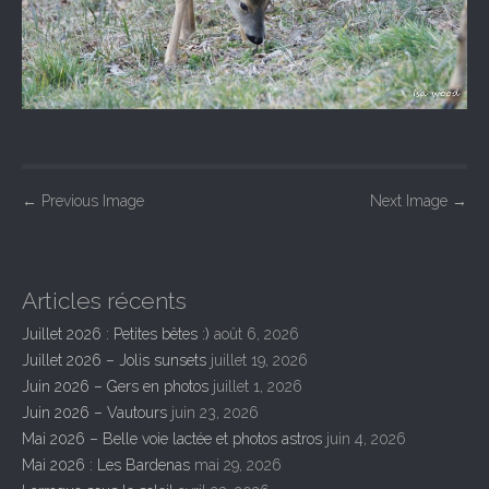
P
←
Previous Image
Next Image
→
o
s
t
Articles récents
n
Juillet 2026 : Petites bêtes :)
août 6, 2026
a
Juillet 2026 – Jolis sunsets
juillet 19, 2026
v
Juin 2026 – Gers en photos
juillet 1, 2026
i
Juin 2026 – Vautours
juin 23, 2026
Mai 2026 – Belle voie lactée et photos astros
juin 4, 2026
g
Mai 2026 : Les Bardenas
mai 29, 2026
a