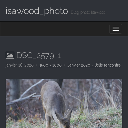
isawood_photo
Blog photo Isawood
M
S
K
A
I
I
P
T
N
O
DSC_2579-1
M
C
O
E
janvier 18, 2020
•
1500 × 1000
•
Janvier 2020 – Jolie rencontre
N
N
T
E
U
N
T