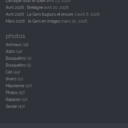
Larroque sous le soleil
avril 23, 2026
t
Avril 2026 : Bretagne
avril 20, 2026
i
Avril 2026 : Le Gers toujours et encore ;)
avril 6, 2026
o
Mars 2026 : le Gers en images
mars 30, 2026
n
photos
Animaux
(19)
Astro
(14)
Bouquetins
(3)
Bouquetins
(5)
Ciel
(44)
divers
(11)
Maurienne
(47)
Photos
(97)
Rapaces
(12)
Savoie
(40)